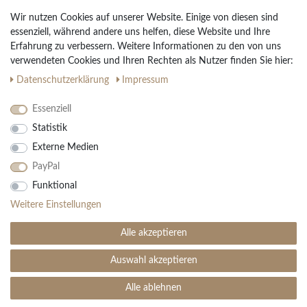
Widerrufs­recht
Wir nutzen Cookies auf unserer Website. Einige von diesen sind
Vertrag widerrufen
essenziell, während andere uns helfen, diese Website und Ihre
Erfahrung zu verbessern. Weitere Informationen zu den von uns
Impressum
verwendeten Cookies und Ihren Rechten als Nutzer finden Sie hier:
Daten­schutz­erklärung
AGB
Daten­schutz­erklärung
Impressum
Partnerprogramm
Essenziell
Statistik
Ihre Vorteile
Externe Medien
Kostenloser Versand & Rückversand in der BRD
PayPal
30 Tage Rückgaberecht
Große Auswahl
Funktional
Kauf auf Rechnung
Weitere Einstellungen
Einfache Auftragsverfolgung
Alle akzeptieren
Auswahl akzeptieren
SEHR GUT
(4.99 / 5)
aus
1906
Bewertungen bei: ebay.de, amazon.de ⓘ
Alle ablehnen
© Copyright 2026 | Alle Rechte vorbehalten. - Teppich Boss | Realisation
colornativ /
Informationen zur Echtheit der Bewertungen